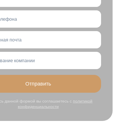
елефона
ная почта
вание компании
Отправить
сь данной формой вы соглашаетесь с
политикой
конфиденциальности