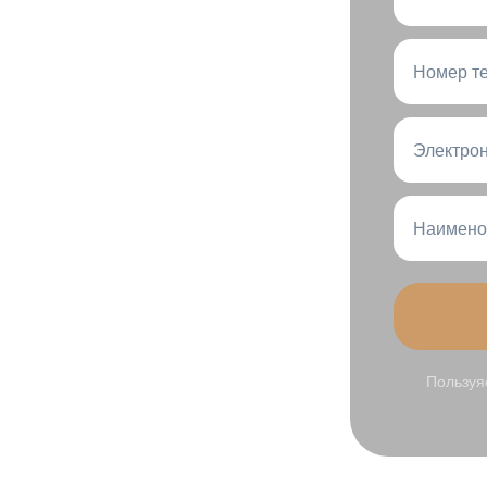
ваш проект
Номер т
Электрон
рава или позвоните по
те направить письмо с
Наимено
atic.ru
Пользуя