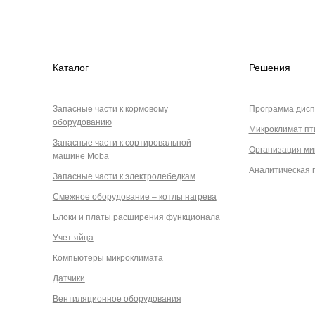
Каталог
Решения
Запасные части к кормовому
Программа дисп
оборудованию
Микроклимат пт
Запасные части к сортировальной
Организация ми
машине Moba
Аналитическая 
Запасные части к электролебедкам
Смежное оборудование – котлы нагрева
Блоки и платы расширения функционала
Учет яйца
Компьютеры микроклимата
Датчики
Вентиляционное оборудования