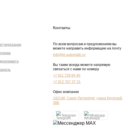
Контакты
По всем вопросам и предложениям вы
етчеризации
можете направить информацию на почту
ичника
info@pi-automatic.ru
кроклимата
Вы также всегда можете напрямую
связаться с нами по номеру
панель
+7 911 728 84 40
+7 812 767 37 21
Офис компании
192148, Санкт-Петербург, улица Крупской,
38Б
Telegram
Whatsapp