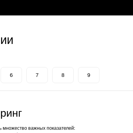
нии
6
7
8
9
ринг
 множество важных показателей: