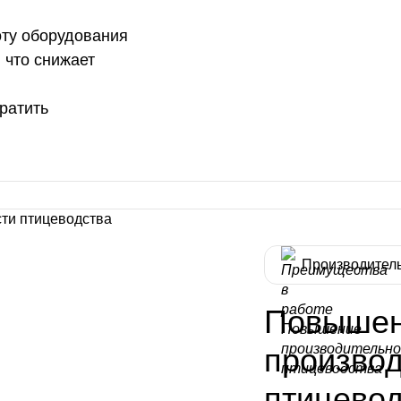
оту оборудования
 что снижает
ратить
Производител
Повыше
произво
птицевод