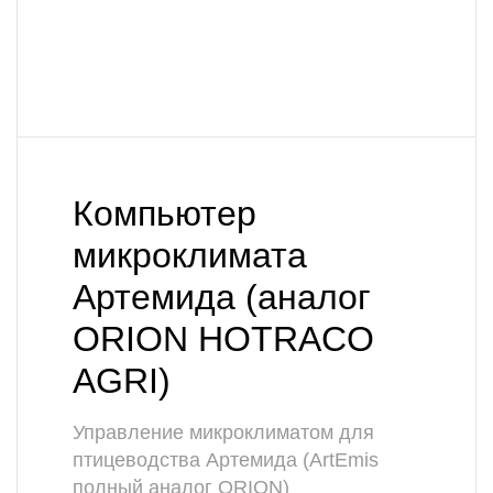
Компьютер
микроклимата
Артемида (аналог
ORION HOTRACO
AGRI)
Управление микроклиматом для
птицеводства Артемида (ArtEmis
полный аналог ORION)