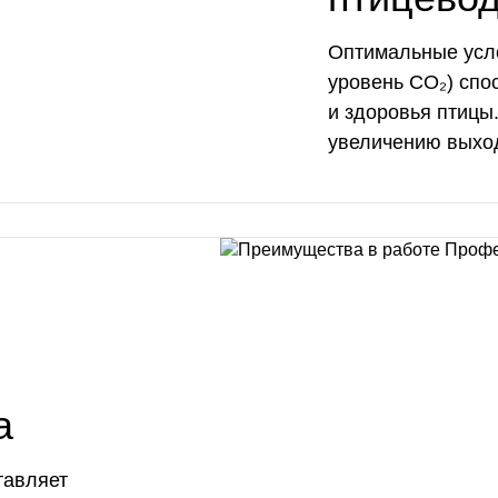
Оптимальные усло
уровень CO₂) спо
и здоровья птицы
увеличению выход
а
тавляет