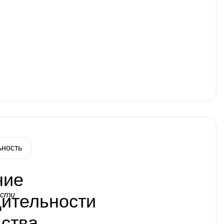
ьность
ние
дительности
ства