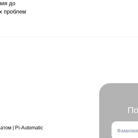
ния до
х проблем
По
Фамилия