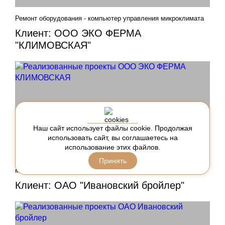
Ремонт оборудования - компьютер управления микроклимата
Клиент: ООО ЭКО ФЕРМА
"КЛИМОВСКАЯ"
Наш сайт использует файлы cookie. Продолжая
использовать сайт, вы соглашаетесь на
использование этих файлов.
Принять
Оборудование управления вентиляцией - компьютер
микроклимата - ORION (HOTRACO AGRI)
Клиент: ОАО "Ивановский бройлер"